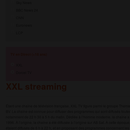
Sky News
BBC News 24
CNN
Euronews
LCP
TV en Direct (+18 ans)
XXL
Dorcel TV
XXL streaming
Étant une chaîne de télévision française, XXL TV figure parmi le groupe Thema
BV. La chaîne est connue pour diffuser des programmes qui sont diffusés toutes 
notamment de 22 h 30 à 5 h du matin. Dédiée à l’homme moderne, la chaîne a 
1996. À l’origine, la chaîne a été diffusée à l’origine sur AB Sat. À cette époq
étaient diffusés de 6 h à 22 h, et en proposant des programmes concernant les