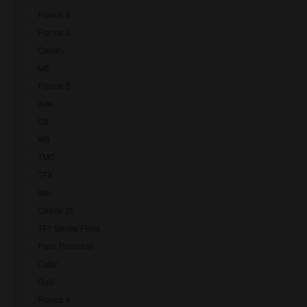
France 2
France 3
Canal+
M6
France 5
Arte
C8
W9
TMC
TFX
6ter
Chérie 25
TF1 Séries Films
Paris Première
Cstar
Gulli
France 4