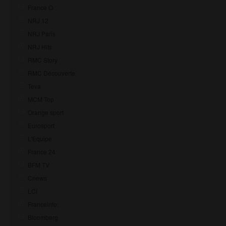
France O
NRJ 12
NRJ Paris
NRJ Hits
RMC Story
RMC Découverte
Teva
MCM Top
Orange sport
Eurosport
L'Equipe
France 24
BFM TV
Cnews
LCI
Franceinfo:
Bloomberg