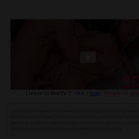
Sexe TV gratuite sur internet pour matter des films pornos par catégories (d
Pornhub, redtube, Tube8...) avec des vidéos amateurs et films x en HD avec 
stars du porn. Matures, teens, asiatiques, blondes, anal, gros seins... voir les
live streaming et gratuitement en accès illimité et sans carte bleue.