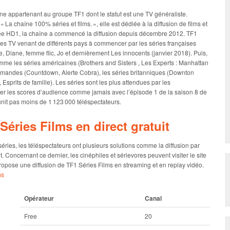
ne appartenant au groupe TF1 dont le statut est une TV généraliste.
La chaîne 100% séries et films. », elle est dédiée à la diffusion de films et
e HD1, la chaîne a commencé la diffusion depuis décembre 2012. TF1
es TV venant de différents pays à commencer par les séries françaises
e, Diane, femme flic, Jo et dernièrement Les innocents (janvier 2018). Puis,
comme les séries américaines (Brothers and Sisters , Les Experts : Manhattan
allemandes (Countdown, Alerte Cobra), les séries britanniques (Downton
 Esprits de famille). Les séries sont les plus attendues par les
nter les scores d’audience comme jamais avec l’épisode 1 de la saison 8 de
nit pas moins de 1 123 000 téléspectateurs.
éries Films en direct gratuit
 séries, les téléspectateurs ont plusieurs solutions comme la diffusion par
net. Concernant ce dernier, les cinéphiles et sérievores peuvent visiter le site
te propose une diffusion de TF1 Séries Films en streaming et en replay vidéo.
ms
Opérateur
Canal
Free
20