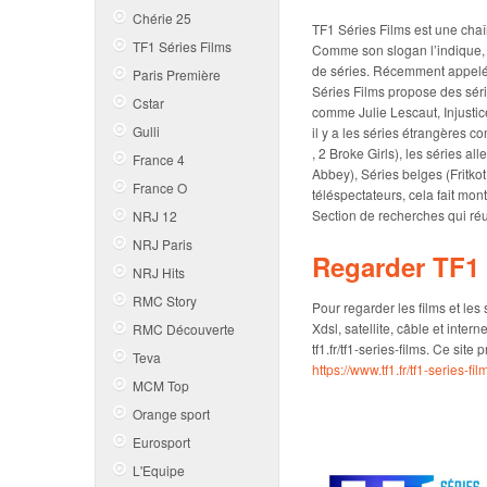
Chérie 25
TF1 Séries Films est une chaî
TF1 Séries Films
Comme son slogan l’indique, « 
de séries. Récemment appelé
Paris Première
Séries Films propose des séri
Cstar
comme Julie Lescaut, Injustic
Gulli
il y a les séries étrangères 
, 2 Broke Girls), les séries 
France 4
Abbey), Séries belges (Fritkot,
France O
téléspectateurs, cela fait mo
Section de recherches qui réu
NRJ 12
NRJ Paris
Regarder TF1 S
NRJ Hits
RMC Story
Pour regarder les films et les
Xdsl, satellite, câble et inter
RMC Découverte
tf1.fr/tf1-series-films. Ce si
Teva
https://www.tf1.fr/tf1-series-fil
MCM Top
Orange sport
Eurosport
L'Equipe