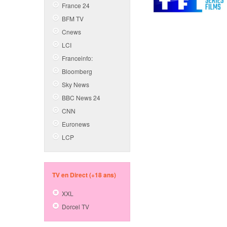
France 24
BFM TV
Cnews
LCI
Franceinfo:
Bloomberg
Sky News
BBC News 24
CNN
Euronews
LCP
TV en Direct (+18 ans)
XXL
Dorcel TV