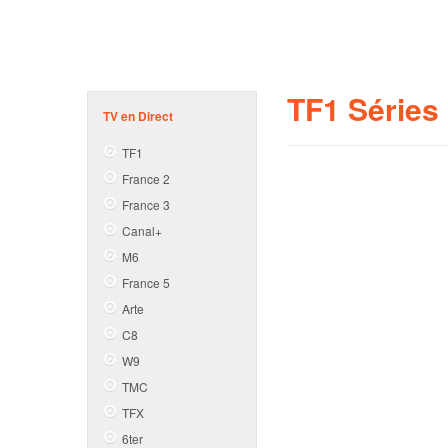
TF1 Séries
TV en Direct
TF1
France 2
France 3
Canal+
M6
France 5
Arte
C8
W9
TMC
TFX
6ter