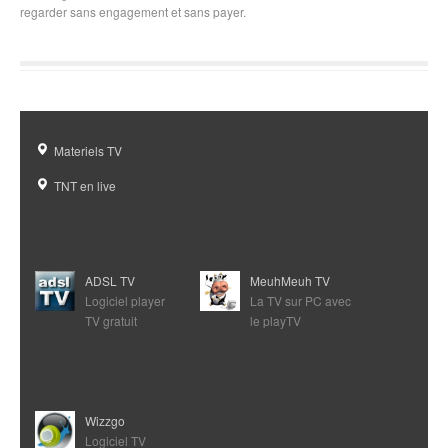
regarder sans engagement et sans payer.
Materiels TV
TNT en live
ADSL TV
MeuhMeuh TV
Logiciel player
La TV sur PC avec
TV gratuit
le playTV
Wizzgo
Logiciel TV